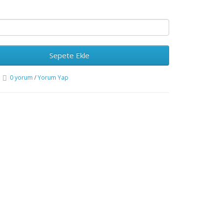
Sepete Ekle
0 yorum
/
Yorum Yap