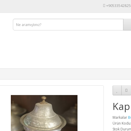
+90533542825
Kap
Markalar
B
Ürün Kodu
Stok Duru