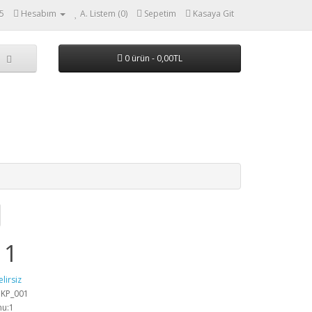
5
Hesabım
A. Listem (0)
Sepetim
Kasaya Git
0 ürün - 0,00TL
 1
elirsiz
:KP_001
mu:1